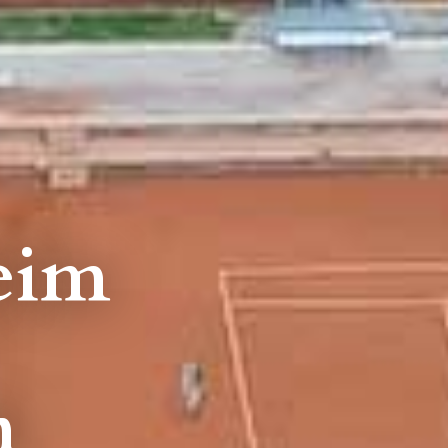
eim
n