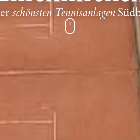
der
schönsten Tennisanlagen
Südb