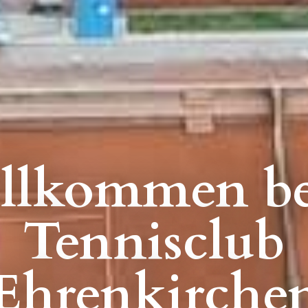
llkommen b
Tennisclub
Ehrenkirche