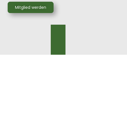
Mitglied werden
Tennis Club Ehrenkirchen e.V. | Erlenweg 49 | 79238
Ehrenkirchen
info@tc-ehrenkirchen.de
|
+49 7633 6688
|
Impressum
|
Datenschutz