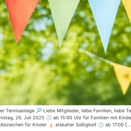
Tennisanlage 🎾 Liebe Mitglieder, liebe Familien, liebe Te
stag, 26. Juli 2025 🕓 ab 15:00 Uhr für Familien mit Kind
s-Abzeichen für Kinder 🍦 eiskalter Süßigkeit 🕓 ab 17:00 […