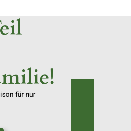
eil
milie!
son für nur